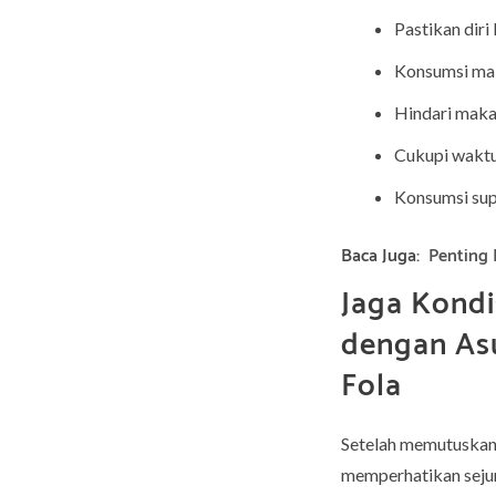
Pastikan diri
Konsumsi mak
Hindari maka
Cukupi waktu 
Konsumsi sup
Baca Juga:
Penting 
Jaga Kondi
dengan As
Fola
Setelah memutuskan 
memperhatikan sejum