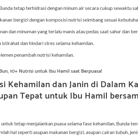
 Bunda tetap terhidrasi dengan minum air secara cukup sewaktu sa
anan bergizi dengan komposisi nutrisi seimbang sesuai kebutuha
nan dan minuman yang terlalu manis atau pedas saat sahur dan be
istirahat dan hindari stres selama kehamilan.
lemen penambah nutrisi kehamilan.
Bun, 10+ Nutrisi untuk Ibu Hamil saat Berpuasa!
si Kehamilan dan Janin di Dalam 
upan Tepat untuk Ibu Hamil bersa
untuk tetap menjalankan puasa selama fase kehamilan, Bunda tent
lah hal seperti asupan makanan bergizi, asupan cairan tubuh, jen