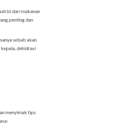
trisi dari makanan
yang penting dan
asanya sebab akan
 kepala, dehidrasi
dan menyimak tips
asa: