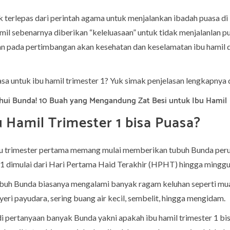
ak terlepas dari perintah agama untuk menjalankan ibadah puasa d
mil sebenarnya diberikan “keleluasaan” untuk tidak menjalanlan pu
kan pada pertimbangan akan kesehatan dan keselamatan ibu hamil d
sa untuk ibu hamil trimester 1? Yuk simak penjelasan lengkapnya 
hui Bunda! 10 Buah yang Mengandung Zat Besi untuk Ibu Hamil
 Hamil Trimester 1 bisa Puasa?
au trimester pertama memang mulai memberikan tubuh Bunda peru
er 1 dimulai dari Hari Pertama Haid Terakhir (HPHT) hingga mingg
tubuh Bunda biasanya mengalami banyak ragam keluhan seperti mu
ri payudara, sering buang air kecil, sembelit, hingga mengidam.
di pertanyaan banyak Bunda yakni apakah ibu hamil trimester 1 bi