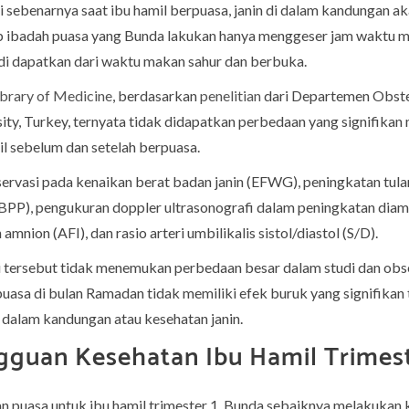
 sebenarnya saat ibu hamil berpuasa, janin di dalam kandungan a
ab ibadah puasa yang Bunda lakukan hanya menggeser jam waktu m
 di dapatkan dari waktu makan sahur dan berbuka.
ibrary of Medicine
, berdasarkan
penelitian
dari Departemen Obste
sity, Turkey, ternyata tidak didapatkan perbedaan yang signifika
il sebelum dan setelah berpuasa.
bservasi pada kenaikan berat badan janin (EFWG), peningkatan tulan
n (BPP), pengukuran doppler ultrasonografi dalam peningkatan diame
amnion (AFI), dan rasio arteri umbilikalis sistol/diastol (S/D).
iti tersebut tidak menemukan perbedaan besar dalam studi dan obs
puasa di bulan Ramadan tidak memiliki efek buruk yang signifikan
dalam kandungan atau kesehatan janin.
gguan Kesehatan Ibu Hamil Trimest
puasa untuk ibu hamil trimester 1, Bunda sebaiknya melakukan k