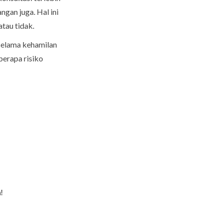
gan juga. Hal ini
tau tidak.
 selama kehamilan
erapa risiko
!