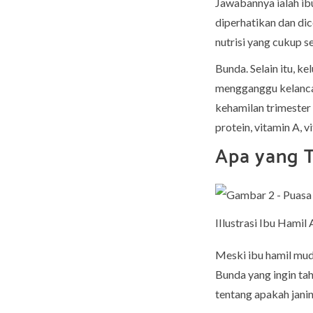
Jawabannya ialah ib
diperhatikan dan di
nutrisi yang cukup s
Bunda. Selain itu, k
mengganggu kelanca
kehamilan trimester
protein, vitamin A, v
Apa yang T
IIlustrasi Ibu Hami
Meski ibu hamil mud
Bunda yang ingin tah
tentang apakah jani