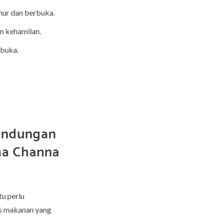
hur dan berbuka.
n kehamilan.
rbuka.
Kandungan
ma Channa
u perlu
is makanan yang