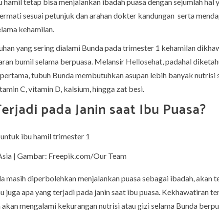
u hamil tetap bisa menjalankan ibadah puasa dengan sejumlah hal 
cermati sesuai petunjuk dan arahan dokter kandungan serta menda
elama kehamilan.
eluhan yang sering dialami Bunda pada trimester 1 kehamilan dikh
ran bumil selama berpuasa. Melansir
Hellosehat
, padahal diketa
 pertama, tubuh Bunda membutuhkan asupan lebih banyak nutrisi s
itamin C, vitamin D, kalsium, hingga zat besi.
erjadi pada Janin saat Ibu Puasa?
l Asia | Gambar: Freepik.com/Our Team
a masih diperbolehkan menjalankan puasa sebagai ibadah, akan te
u juga apa yang terjadi pada janin saat ibu puasa. Kekhawatiran te
n akan mengalami kekurangan nutrisi atau gizi selama Bunda berpu