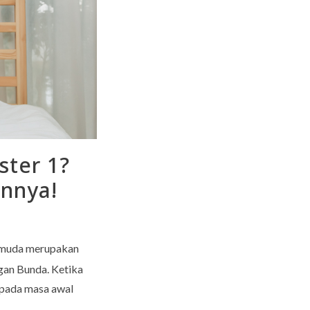
ster 1?
annya!
il muda merupakan
gan Bunda. Ketika
 pada masa awal