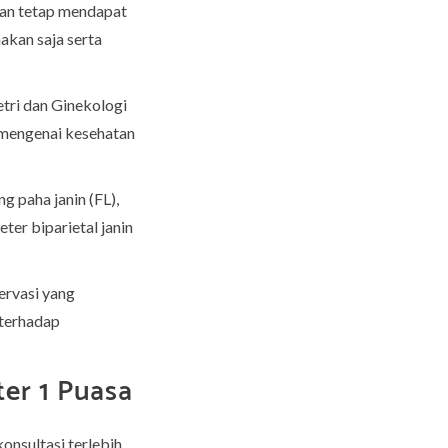
kan tetap mendapat
akan saja serta
tri dan Ginekologi
n mengenai kesehatan
g paha janin (FL),
ter biparietal janin
ervasi yang
 terhadap
er 1 Puasa
onsultasi terlebih