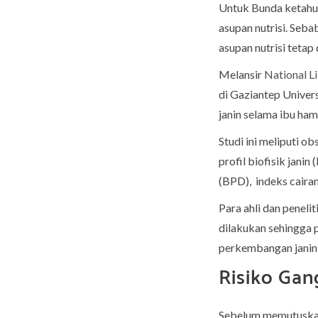
Untuk Bunda ketahui
asupan nutrisi. Seb
asupan nutrisi tetap
Melansir
National L
di Gaziantep Univer
janin selama ibu ham
Studi ini meliputi o
profil biofisik jani
(BPD), indeks cairan 
Para ahli dan penel
dilakukan sehingga 
perkembangan janin 
Risiko Gan
Sebelum memutuskan 