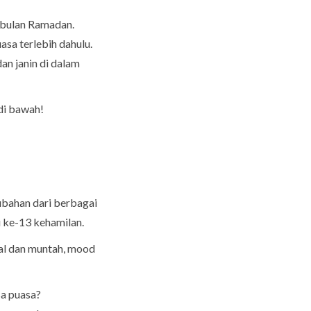
i bulan Ramadan.
asa terlebih dahulu.
an janin di dalam
di bawah!
bahan dari berbagai
u ke-13 kehamilan.
al dan muntah, mood
sa puasa?